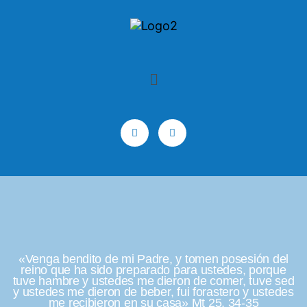
«Venga bendito de mi Padre, y tomen posesión del
reino que ha sido preparado para ustedes, porque
tuve hambre y ustedes me dieron de comer, tuve sed
y ustedes me dieron de beber, fui forastero y ustedes
me recibieron en su casa» Mt 25, 34-35